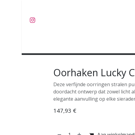
Overslaan naar inhoud
J U W E L E N
O B J E C T S
C O L L E C T I E S
Oorhaken Lucky C
Deze verfijnde oorringen stralen pur
doordacht ontwerp dat zowel licht a
elegante aanvulling op elke sieraden
147,93
€
Aan winkelmand