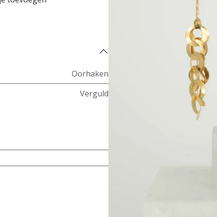
Oorhaken
Verguld