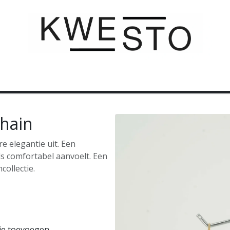
C U S T O M
C A D E A U B O N
C O N T A C T
hain
e elegantie uit. Een
ls comfortabel aanvoelt. Een
collectie.
je toevoegen
Koop nu