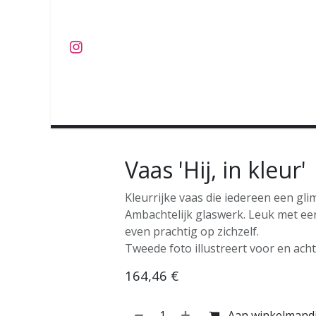
Overslaan naar inhoud
J U W E L E N
O B J E C T S
C O L L E C T I E S
Vaas 'Hij, in kleur'
Kleurrijke vaas die iedereen een gli
Ambachtelijk glaswerk. Leuk met ee
even prachtig op zichzelf.
Tweede foto illustreert voor en ach
164,46
€
Aan winkelmand