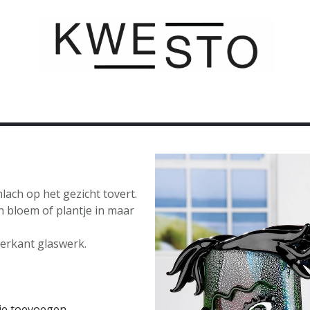
C U S T O M
C A D E A U B O N
C O N T A C T
mlach op het gezicht tovert.
n bloem of plantje in maar
terkant glaswerk.
je toevoegen
Koop nu