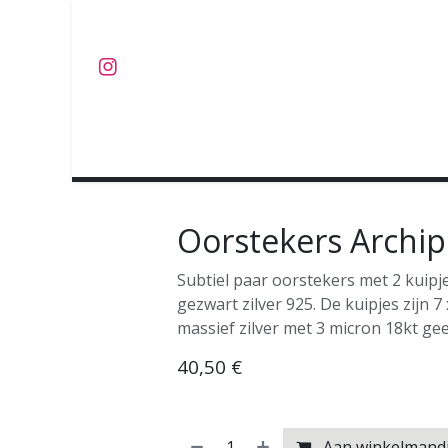
Overslaan naar inhoud
J U W E L E N
O B J E C T S
C O L L E C T I E S
Oorstekers Archipe
Subtiel paar oorstekers met 2 kuipje
gezwart zilver 925. De kuipjes zijn 
massief zilver met 3 micron 18kt ge
40,50
€
Aan winkelmand