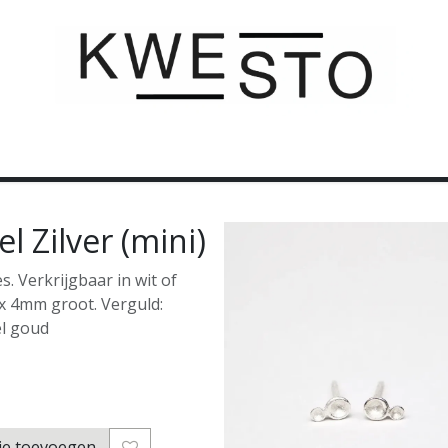
C U S T O M
C A D E A U B O N
C O N T A C T
l Zilver (mini)
s. Verkrijgbaar in wit of
7 x 4mm groot. Verguld:
el goud
je toevoegen