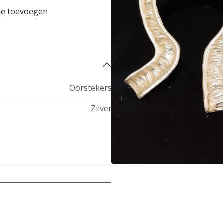
je toevoegen
Koop nu
Oorstekers
Zilver