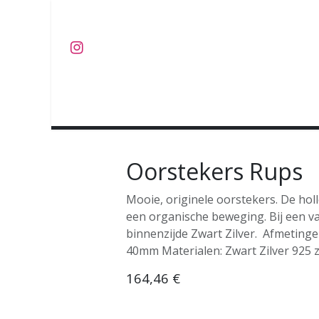
Overslaan naar inhoud
J U W E L E N
O B J E C T S
C O L L E C T I E S
Oorstekers Rups
Mooie, originele oorstekers. De ho
een organische beweging. Bij een va
binnenzijde Zwart Zilver. Afmetinge
40mm Materialen: Zwart Zilver 925 z
164,46
€