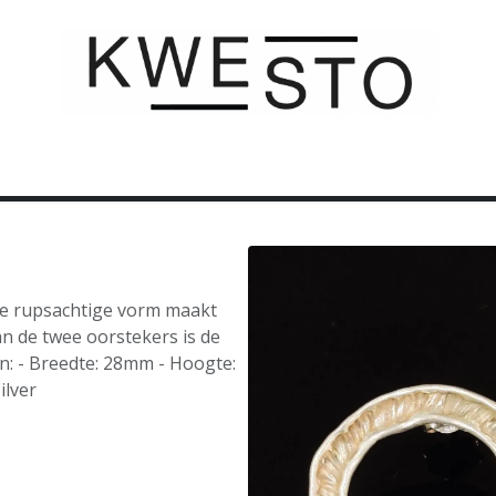
C U S T O M
C A D E A U B O N
C O N T A C T
lle rupsachtige vorm maakt
n de twee oorstekers is de
n: - Breedte: 28mm - Hoogte:
ilver