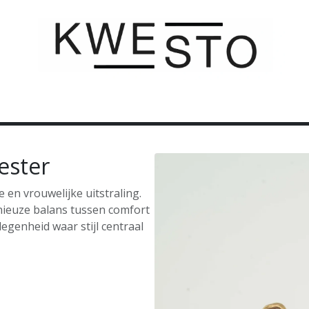
C U S T O M
C A D E A U B O N
C O N T A C T
ester
 en vrouwelijke uitstraling.
ieuze balans tussen comfort
legenheid waar stijl centraal