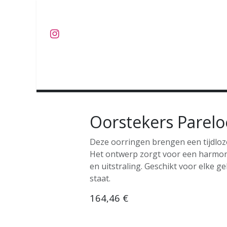
Overslaan naar inhoud
J U W E L E N
O B J E C T S
C O L L E C T I E S
Oorstekers Parelo
Deze oorringen brengen een tijdloze
Het ontwerp zorgt voor een harmon
en uitstraling. Geschikt voor elke ge
staat.
164,46
€