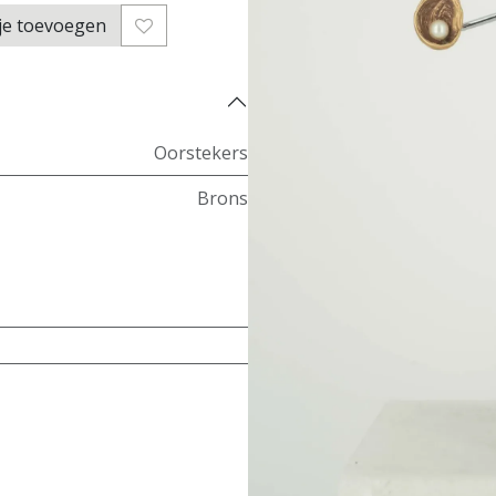
je toevoegen
Oorstekers
Brons