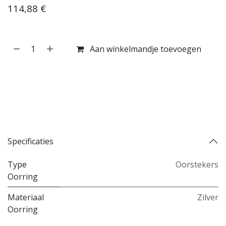
114,88
€
Aan winkelmandje toevoegen
Koop nu
Toevoegen aan verlanglijst
Toevoegen aan vergelijking
Specificaties
Type
Oorstekers
Oorring
Materiaal
Zilver
Oorring