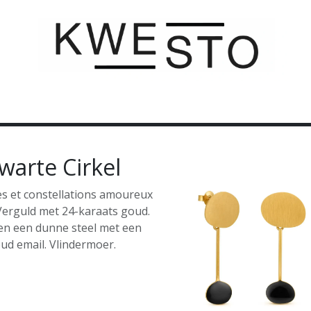
C U S T O M
C A D E A U B O N
C O N T A C T
warte Cirkel
res et constellations amoureux
Verguld met 24-karaats goud.
en een dunne steel met een
oud email. Vlindermoer.