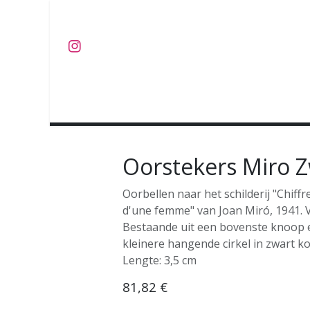
Overslaan naar inhoud
J U W E L E N
O B J E C T S
C O L L E C T I E S
Oorstekers Miro Z
Oorbellen naar het schilderij "Chiff
d'une femme" van Joan Miró, 1941. 
Bestaande uit een bovenste knoop 
kleinere hangende cirkel in zwart k
Lengte: 3,5 cm
81,82
€