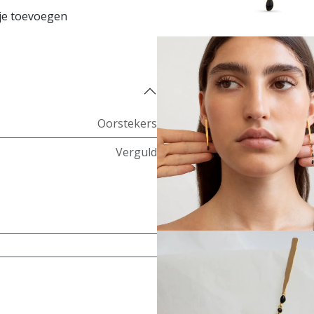
je toevoegen
Koop nu
Oorstekers
Verguld