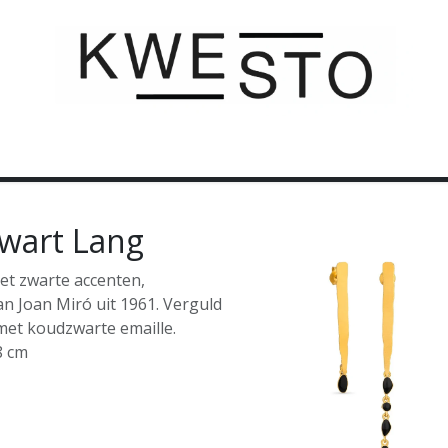
C U S T O M
C A D E A U B O N
C O N T A C T
Zwart Lang
t zwarte accenten,
an Joan Miró uit 1961. Verguld
met koudzwarte emaille.
8 cm