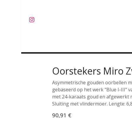
Overslaan naar inhoud
J U W E L E N
O B J E C T S
C O L L E C T I E S
Oorstekers Miro 
Asymmetrische gouden oorbellen me
gebaseerd op het werk "Blue I-III" v
met 24-karaats goud en afgewerkt 
Sluiting met vlindermoer. Lengte: 6,
90,91
€