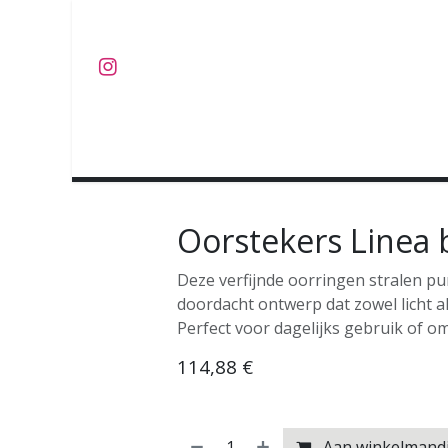
Overslaan naar inhoud
J U W E L E N
O B J E C T S
C O L L E C T I E S
Oorstekers Linea 
Deze verfijnde oorringen stralen pur
doordacht ontwerp dat zowel licht a
Perfect voor dagelijks gebruik of om
114,88
€
Aan winkelmand