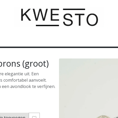
C U S T O M
C A D E A U B O N
C O N T A C T
brons (groot)
e elegantie uit. Een
ls comfortabel aanvoelt.
 een avondlook te verfijnen.
je toevoegen