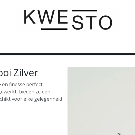
C U S T O M
C A D E A U B O N
C O N T A C T
oi Zilver
e en finesse perfect
gewerkt, bieden ze een
schikt voor elke gelegenheid