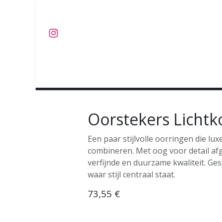
Overslaan naar inhoud
J U W E L E N
O B J E C T S
C O L L E C T I E S
Oorstekers Lichtko
Een paar stijlvolle oorringen die lux
combineren. Met oog voor detail af
verfijnde en duurzame kwaliteit. Ge
waar stijl centraal staat.
73,55
€