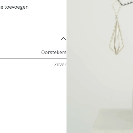
je toevoegen
Koop nu
Oorstekers
Zilver