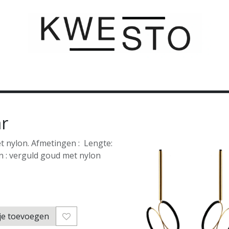
C U S T O M
C A D E A U B O N
C O N T A C T
ar
t nylon. Afmetingen : Lengte:
en : verguld goud met nylon
je toevoegen