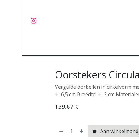
Overslaan naar inhoud
J U W E L E N
O B J E C T S
C O L L E C T I E S
Oorstekers Circul
Vergulde oorbellen in cirkelvorm me
+- 6,5 cm Breedte: +- 2 cm Material
139,67
€
Aan winkelmand