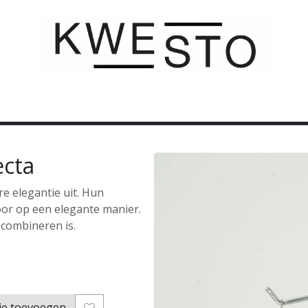
C U S T O M
C A D E A U B O N
C O N T A C T
cta
re elegantie uit. Hun
oor op een elegante manier.
 combineren is.
je toevoegen