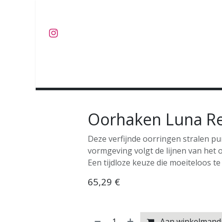
Overslaan naar inhoud
J U W E L E N
O B J E C T S
C O L L E C T I E S
Oorhaken Luna Re
Deze verfijnde oorringen stralen pu
vormgeving volgt de lijnen van het 
Een tijdloze keuze die moeiteloos te
65,29
€
Aan winkelmand