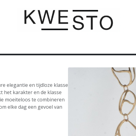
C U S T O M
C A D E A U B O N
C O N T A C T
re elegantie en tijdloze klasse
t het karakter en de klasse
 die moeiteloos te combineren
om elke dag een gevoel van