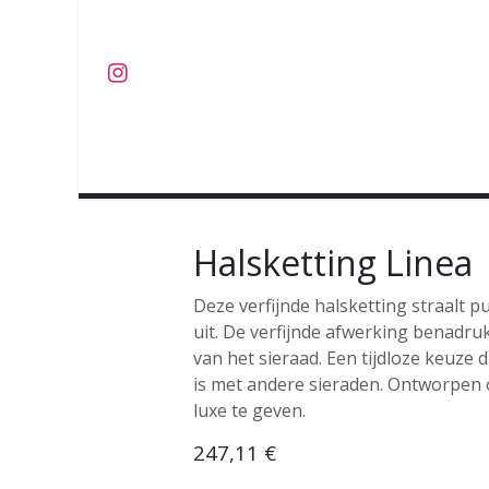
Overslaan naar inhoud
J U W E L E N
O B J E C T S
C O L L E C T I E S
Halsketting Linea
Deze verfijnde halsketting straalt pu
uit. De verfijnde afwerking benadruk
van het sieraad. Een tijdloze keuze
is met andere sieraden. Ontworpen 
luxe te geven.
247,11
€