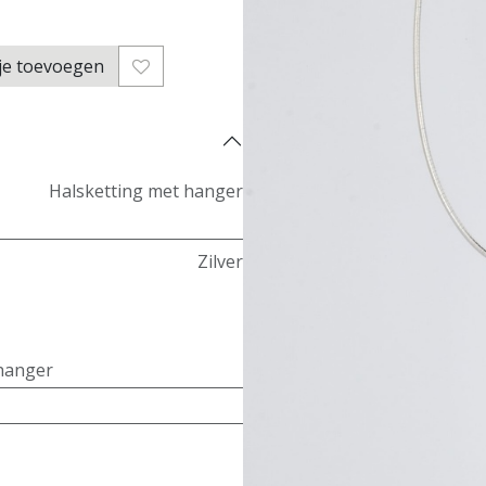
je toevoegen
Halsketting met hanger
Zilver
hanger