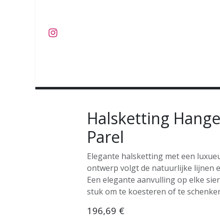
Overslaan naar inhoud
J U W E L E N
O B J E C T S
C O L L E C T I E S
Halsketting Hange
Parel
Elegante halsketting met een luxueu
ontwerp volgt de natuurlijke lijnen en
Een elegante aanvulling op elke sier
stuk om te koesteren of te schenke
196,69
€