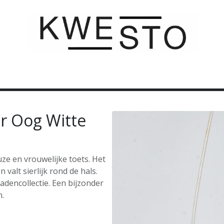
C U S T O M
C A D E A U B O N
C O N T A C T
r Oog Witte
ze en vrouwelijke toets. Het
 valt sierlijk rond de hals.
adencollectie. Een bijzonder
n.