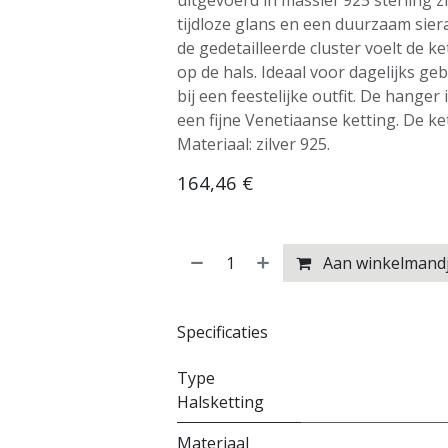
uitgevoerd in massief 925 sterling z
tijdloze glans en een duurzaam siera
de gedetailleerde cluster voelt de k
op de hals. Ideaal voor dagelijks geb
bij een feestelijke outfit. De hange
een fijne Venetiaanse ketting. De ket
Materiaal: zilver 925.
164,46
€
Aan winkelmand
Specificaties
Type
Halsketting
Materiaal