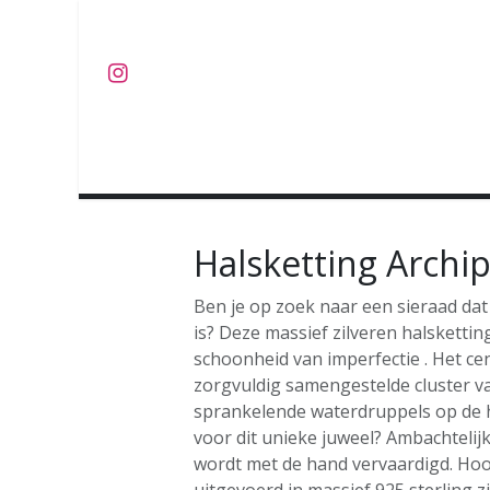
Overslaan naar inhoud
J U W E L E N
O B J E C T S
C O L L E C T I E S
Halsketting Archip
Ben je op zoek naar een sieraad dat 
is? Deze massief zilveren halskettin
schoonheid van imperfectie . Het ce
zorgvuldig samengestelde cluster van 
sprankelende waterdruppels op de 
voor dit unieke juweel? Ambachtelij
wordt met de hand vervaardigd. Hoo