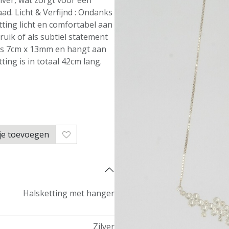
ilver, wat zorgt voor een
ad. Licht & Verfijnd : Ondanks
etting licht en comfortabel aan
ruik of als subtiel statement
r is 7cm x 13mm en hangt aan
ting is in totaal 42cm lang.
je toevoegen
Halsketting met hanger
Zilver