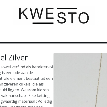
C U S T O M
C A D E A U B O N
C O N T A C T
el Zilver
zowel verfijnd als karaktervol
g is een ode aan de
ntrale element bestaat uit een
zilveren cirkels, die als
huid liggen. Waarom kiezen
k vakmanschap : Elke ketting
gwaardig materiaal : Volledig