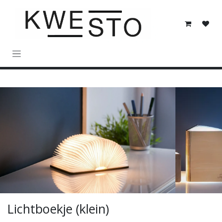
Overslaan naar inhoud
Lichtboekje (klein)