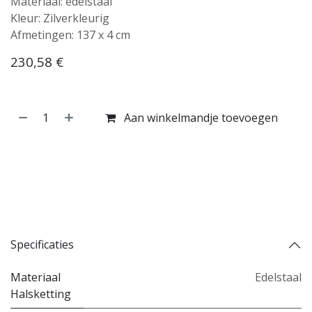
Materiaal: edelstaal
Kleur: Zilverkleurig
Afmetingen: 137 x 4 cm
230,58
€
Aan winkelmandje toevoegen
Koop nu
Toevoegen aan verlanglijst
Toevoegen aan vergelijking
Specificaties
Materiaal
Edelstaal
Halsketting