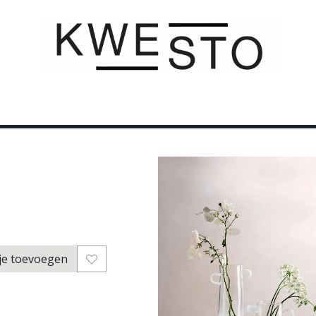
C U S T O M
C A D E A U B O N
C O N T A C T
je toevoegen