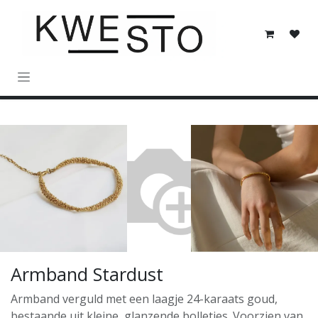
Overslaan naar inhoud
Armband Stardust
Armband verguld met een laagje 24-karaats goud,
bestaande uit kleine, glanzende bolletjes. Voorzien van