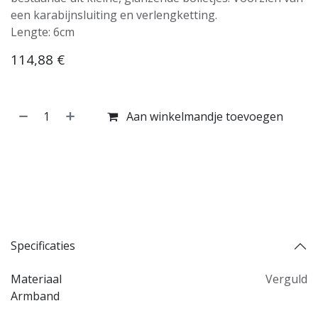
een karabijnsluiting en verlengketting.
Lengte: 6cm
114,88
€
Aan winkelmandje toevoegen
Koop nu
Toevoegen aan verlanglijst
Toevoegen aan vergelijking
Specificaties
Materiaal
Verguld
Armband