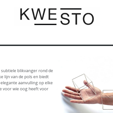
C U S T O M
C A D E A U B O N
C O N T A C T
subtiele blikvanger rond de
e lijn van de pols en biedt
 elegante aanvulling op elke
ze voor wie oog heeft voor