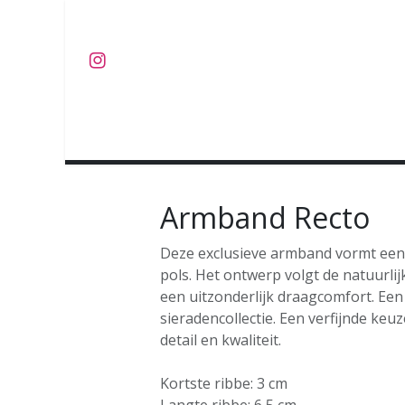
Overslaan naar inhoud
J U W E L E N
O B J E C T S
C O L L E C T I E S
Armband Recto
Deze exclusieve armband vormt een 
pols. Het ontwerp volgt de natuurlijk
een uitzonderlijk draagcomfort. Een
sieradencollectie. Een verfijnde keu
detail en kwaliteit.
Kortste ribbe: 3 cm