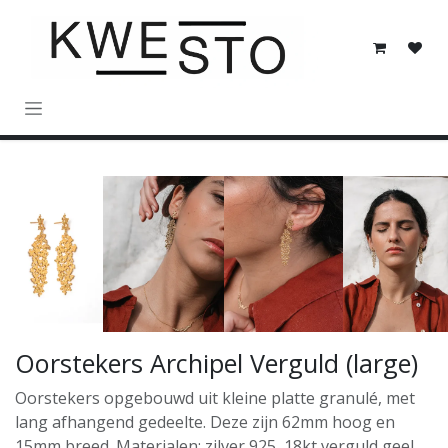
Overslaan naar inhoud
Oorstekers Archipel Verguld (large)
Oorstekers opgebouwd uit kleine platte granulé, met
lang afhangend gedeelte. Deze zijn 62mm hoog en
15mm breed. Materialen: zilver 925, 18kt verguld geel